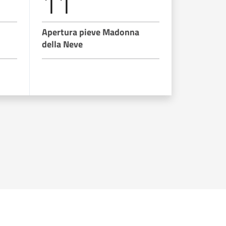
11
12
Apertura pieve Madonna
Apertura 
della Neve
della Neve