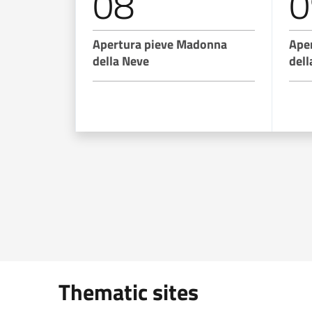
08
0
Apertura pieve Madonna
Ape
della Neve
dell
Thematic sites