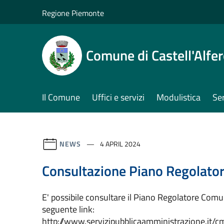
Salta al contenuto principale
Regione Piemonte
Comune di Castell'Alfe
Il Comune
Uffici e servizi
Modulistica
Ser
NEWS
4 APRIL 2024
Consultazione Piano Regolato
E' possibile consultare il Piano Regolatore Comun
seguente link:
http://www.servizipubblicaamministrazione.it