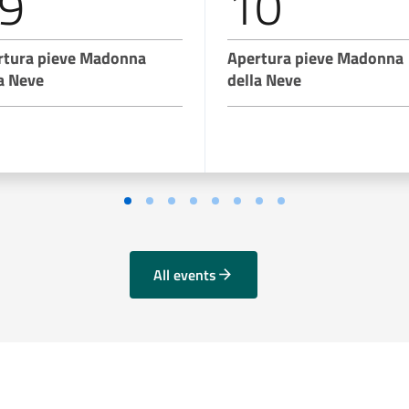
9
10
rtura pieve Madonna
Apertura pieve Madonna
a Neve
della Neve
Vai alla slide 1
Vai alla slide 2
Vai alla slide 3
Vai alla slide 4
Vai alla slide 5
Vai alla slide 6
Vai alla slide 7
Vai alla slide 8
All events