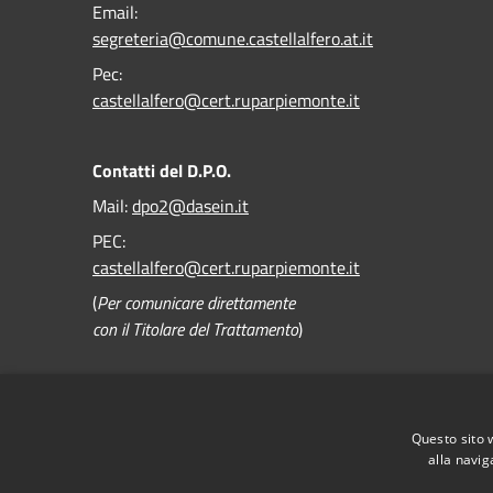
Email:
segreteria@comune.castellalfero.at.it
Pec:
castellalfero@cert.ruparpiemonte.it
Contatti del D.P.O.
Mail:
dpo2@dasein.it
PEC:
castellalfero@cert.ruparpiemonte.it
(
Per comunicare direttamente
con il Titolare del Trattamento
)
Dichiarazione di accessibilità
Questo sito 
alla navig
RSS
Accessibility
Privacy
Cookie
Sitemap