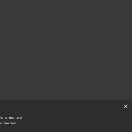
×
nzionamento e
nformazioni
Comune convenzionato
Astigov