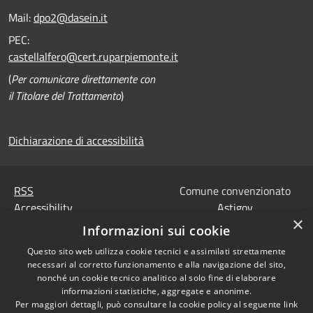
Mail:
dpo2@dasein.it
PEC:
castellalfero@cert.ruparpiemonte.it
(
Per comunicare direttamente con
il Titolare del Trattamento
)
Dichiarazione di accessibilità
RSS
Comune convenzionato
Accessibility
Astigov
×
Privacy
Informazioni sui cookie
Progetto
|
Convenzione
|
Cookie
Adesioni
Questo sito web utilizza cookie tecnici e assimilati strettamente
Sitemap
necessari al corretto funzionamento e alla navigazione del sito,
Codice Univoco IPA,
nonché un cookie tecnico analitico al solo fine di elaborare
•
Accesso redazione
Tesoreria e Coordinate
informazioni statistiche, aggregate e anonime.
Per maggiori dettagli, può consultare la cookie policy al seguente
link
bancarie