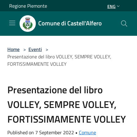
Salta al contenuto principale
Regione Piemonte
ENG
Comune di Castell'Alfero
Home
>
Eventi
>
Presentazione del libro VOLLEY, SEMPRE VOLLEY,
FORTISSIMAMENTE VOLLEY
Presentazione del libro
VOLLEY, SEMPRE VOLLEY,
FORTISSIMAMENTE VOLLEY
Published on 7 September 2022 •
Comune