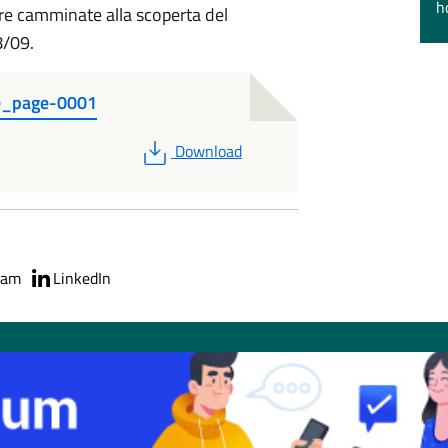
h
tre camminate alla scoperta del
8/09.
e_page-0001
PDF
Download
ram
LinkedIn