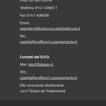
P.Iva: 00189730054
Telefono:
0141 406611
Fax:
0141 406606
Email:
segreteria@comune.castellalfero.at.it
Pec:
castellalfero@cert.ruparpiemonte.it
Contatti del D.P.O.
Mail:
dpo2@dasein.it
PEC:
castellalfero@cert.ruparpiemonte.it
(
Per comunicare direttamente
con il Titolare del Trattamento
)