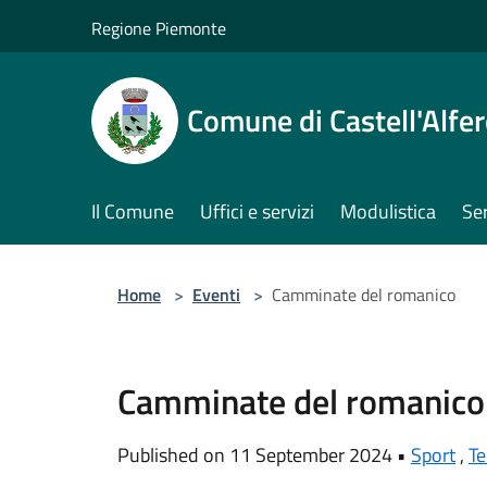
Salta al contenuto principale
Regione Piemonte
Comune di Castell'Alfe
Il Comune
Uffici e servizi
Modulistica
Ser
Home
>
Eventi
>
Camminate del romanico
Camminate del romanico
Published on 11 September 2024 •
Sport
,
Te