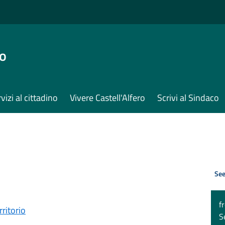
ro
vizi al cittadino
Vivere Castell'Alfero
Scrivi al Sindaco
See
f
rritorio
S