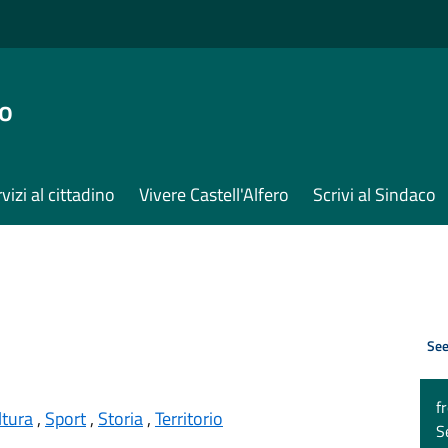
ro
vizi al cittadino
Vivere Castell'Alfero
Scrivi al Sindaco
See
f
ltura
,
Sport
,
Storia
,
Territorio
S