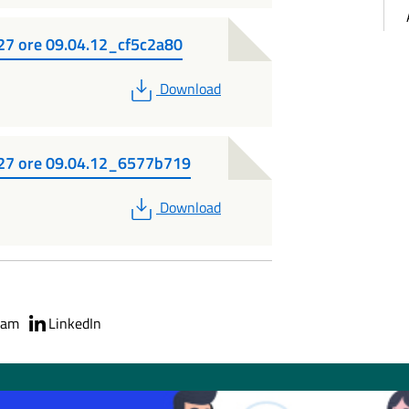
7 ore 09.04.12_cf5c2a80
PDF
Download
27 ore 09.04.12_6577b719
PDF
Download
ram
LinkedIn