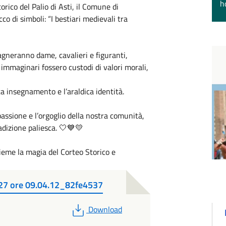
h
ico del Palio di Asti, il Comune di
co di simboli: “I bestiari medievali tra
agneranno dame, cavalieri e figuranti,
immaginari fossero custodi di valori morali,
ta insegnamento e l’araldica identità.
assione e l’orgoglio della nostra comunità,
adizione paliesca. 🤍💙💛
sieme la magia del Corteo Storico e
7 ore 09.04.12_82fe4537
PDF
Download