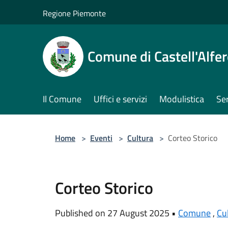
Salta al contenuto principale
Regione Piemonte
Comune di Castell'Alfe
Il Comune
Uffici e servizi
Modulistica
Ser
Home
>
Eventi
>
Cultura
>
Corteo Storico
Corteo Storico
Published on 27 August 2025 •
Comune
,
Cu