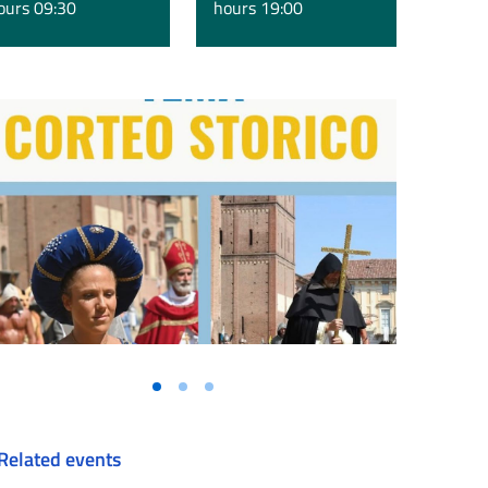
ours 09:30
hours 19:00
Vai alla slide 1
Vai alla slide 2
Vai alla slide 3
Related events