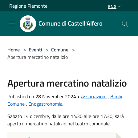
Salta al contenuto principale
Regione Piemonte
ENG
Comune di Castell'Alfero
Home
>
Eventi
>
Comune
>
Apertura mercatino natalizio
Apertura mercatino natalizio
Published on 28 November 2024 •
Associazioni
,
Bimbi
,
Comune
,
Enogastronomia
Sabato 14 dicembre, dalle ore 14:30 alle ore 17:30, sarà
aperto il mercatino natalizio nel teatro comunale.