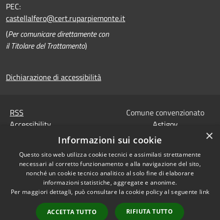
PEC:
castellalfero@cert.ruparpiemonte.it
(
Per comunicare direttamente con
il Titolare del Trattamento
)
Dichiarazione di accessibilità
RSS
Comune convenzionato
Accessibility
Astigov
×
Privacy
Informazioni sui cookie
Progetto
|
Convenzione
|
Cookie
Adesioni
Questo sito web utilizza cookie tecnici e assimilati strettamente
Sitemap
necessari al corretto funzionamento e alla navigazione del sito,
Codice Univoco IPA,
nonché un cookie tecnico analitico al solo fine di elaborare
•
Accesso redazione
Tesoreria e Coordinate
informazioni statistiche, aggregate e anonime.
Per maggiori dettagli, può consultare la cookie policy al seguente
link
bancarie
Dati di contatto DPO
RIFIUTA TUTTO
ACCETTA TUTTO