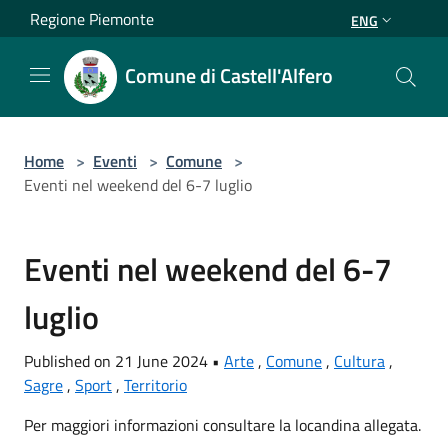
Salta al contenuto principale
Regione Piemonte
ENG
Comune di Castell'Alfero
Home
>
Eventi
>
Comune
>
Eventi nel weekend del 6-7 luglio
Eventi nel weekend del 6-7
luglio
Published on 21 June 2024 •
Arte
,
Comune
,
Cultura
,
Sagre
,
Sport
,
Territorio
Per maggiori informazioni consultare la locandina allegata.