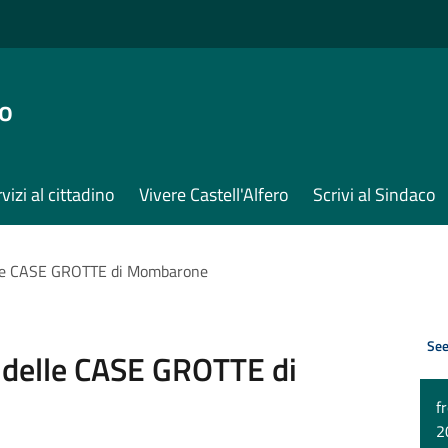
ro
vizi al cittadino
Vivere Castell'Alfero
Scrivi al Sindaco
lle CASE GROTTE di Mombarone
See
 delle CASE GROTTE di
f
2