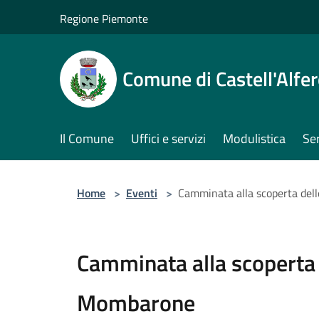
Salta al contenuto principale
Regione Piemonte
Comune di Castell'Alfe
Il Comune
Uffici e servizi
Modulistica
Ser
Home
>
Eventi
>
Camminata alla scoperta de
Camminata alla scoperta
Mombarone