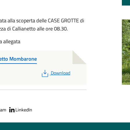
ata alla scoperta delle CASE GROTTE di
a di Callianetto alle ore 08.30.
a allegata
netto Mombarone
PDF
Download
ram
LinkedIn