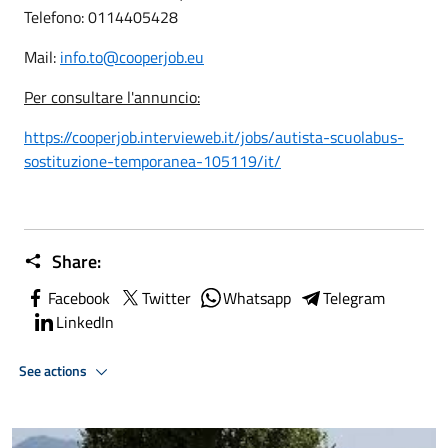
Telefono: 0114405428
Mail:
info.to@cooperjob.eu
Per consultare l'annuncio:
https://cooperjob.intervieweb.
it/jobs/autista-scuolabus-
sostituzione-temporanea-
105119/it/
Share:
Facebook
Twitter
Whatsapp
Telegram
LinkedIn
See actions