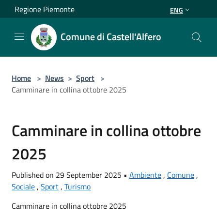
Salta al contenuto principale
Regione Piemonte
ENG
Comune di Castell'Alfero
Home
>
News
>
Sport
>
Camminare in collina ottobre 2025
Camminare in collina ottobre
2025
Published on 29 September 2025 •
Ambiente
,
Comune
,
Sociale
,
Sport
,
Turismo
Camminare in collina ottobre 2025