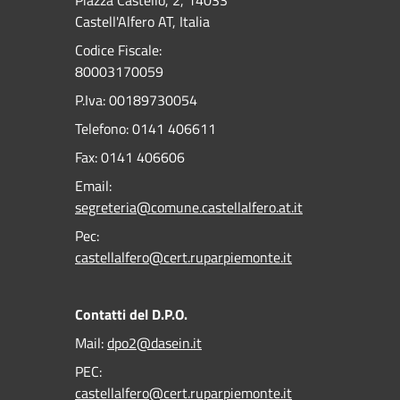
Piazza Castello, 2, 14033
Castell'Alfero AT, Italia
Codice Fiscale:
80003170059
P.Iva: 00189730054
Telefono:
0141 406611
Fax:
0141 406606
Email:
segreteria@comune.castellalfero.at.it
Pec:
castellalfero@cert.ruparpiemonte.it
Contatti del D.P.O.
Mail:
dpo2@dasein.it
PEC:
castellalfero@cert.ruparpiemonte.it