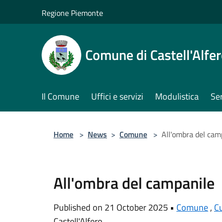
Salta al contenuto principale
Regione Piemonte
Comune di Castell'Alfe
Il Comune
Uffici e servizi
Modulistica
Ser
Home
>
News
>
Comune
>
All'ombra del cam
All'ombra del campanile
Published on 21 October 2025 •
Comune
,
Cu
Castell'Alfero