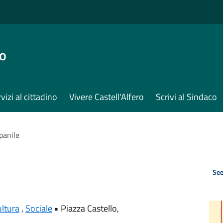
ro
vizi al cittadino
Vivere Castell'Alfero
Scrivi al Sindaco
panile
See
ltura
,
Sociale
•
Piazza Castello,