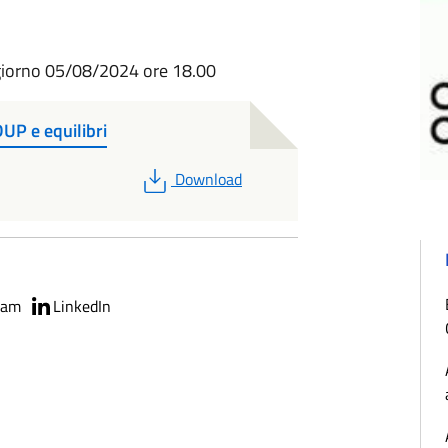
 giorno 05/08/2024 ore 18.00
UP e equilibri
PDF
Download
ram
LinkedIn