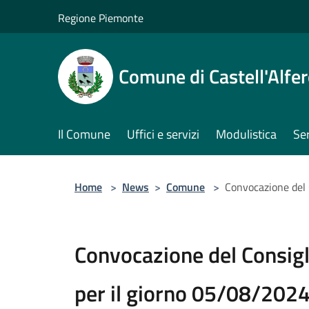
Salta al contenuto principale
Regione Piemonte
Comune di Castell'Alfe
Il Comune
Uffici e servizi
Modulistica
Ser
Home
>
News
>
Comune
>
Convocazione del 
Convocazione del Consig
per il giorno 05/08/2024