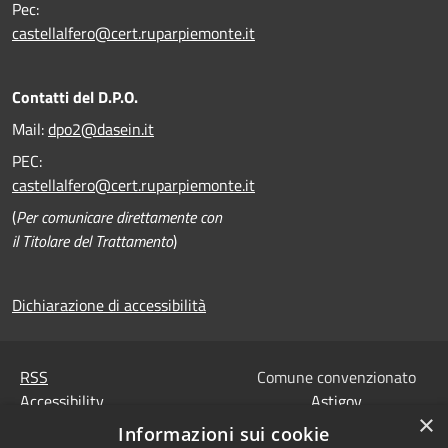
Pec:
castellalfero@cert.ruparpiemonte.it
Contatti del D.P.O.
Mail:
dpo2@dasein.it
PEC:
castellalfero@cert.ruparpiemonte.it
(
Per comunicare direttamente con
il Titolare del Trattamento
)
Dichiarazione di accessibilità
RSS
Comune convenzionato
Accessibility
Astigov
×
Privacy
Informazioni sui cookie
Progetto
|
Convenzione
|