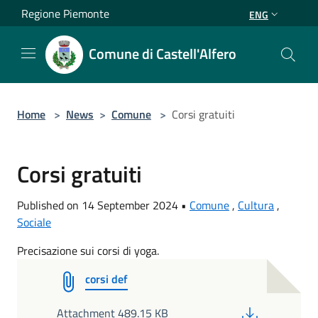
Salta al contenuto principale
Regione Piemonte
ENG
Comune di Castell'Alfero
Home
>
News
>
Comune
>
Corsi gratuiti
Corsi gratuiti
Published on 14 September 2024 •
Comune
,
Cultura
,
Sociale
Precisazione sui corsi di yoga.
corsi def
PDF
Attachment 489.15 KB