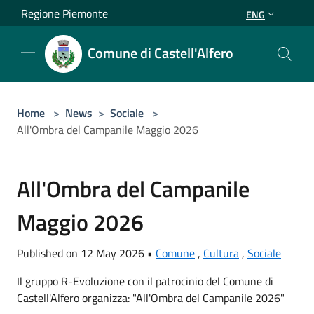
Salta al contenuto principale
Regione Piemonte
ENG
Comune di Castell'Alfero
Home
>
News
>
Sociale
>
All'Ombra del Campanile Maggio 2026
All'Ombra del Campanile
Maggio 2026
Published on 12 May 2026 •
Comune
,
Cultura
,
Sociale
Il gruppo R-Evoluzione con il patrocinio del Comune di
Castell'Alfero organizza: "All'Ombra del Campanile 2026"