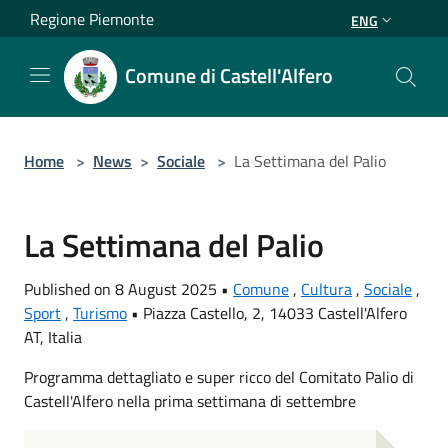
Salta al contenuto principale
Regione Piemonte
ENG
Comune di Castell'Alfero
Home
>
News
>
Sociale
>
La Settimana del Palio
La Settimana del Palio
Published on 8 August 2025 •
Comune
,
Cultura
,
Sociale
,
Sport
,
Turismo
•
Piazza Castello, 2, 14033 Castell'Alfero
AT, Italia
Programma dettagliato e super ricco del Comitato Palio di
Castell'Alfero nella prima settimana di settembre