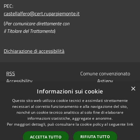
PEC:
castellalfero@cert.ruparpiemonte.it
(
Per comunicare direttamente con
il Titolare del Trattamento
)
Dichiarazione di accessibilità
RSS
Comune convenzionato
Accessibility
Astigov
×
Privacy
Informazioni sui cookie
Progetto
|
Convenzione
|
Cookie
Adesioni
Questo sito web utilizza cookie tecnici e assimilati strettamente
Sitemap
necessari al corretto funzionamento e alla navigazione del sito,
Codice Univoco IPA,
nonché un cookie tecnico analitico al solo fine di elaborare
•
Accesso redazione
Tesoreria e Coordinate
informazioni statistiche, aggregate e anonime.
Per maggiori dettagli, può consultare la cookie policy al seguente
link
bancarie
Dati di contatto DPO
RIFIUTA TUTTO
ACCETTA TUTTO