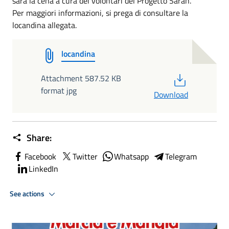
sarà la cena a cura dei volontari del Progetto Sarah.
Per maggiori informazioni, si prega di consultare la
locandina allegata.
locandina
PDF
Attachment 587.52 KB
format jpg
Download
Share:
Facebook
Twitter
Whatsapp
Telegram
LinkedIn
See actions