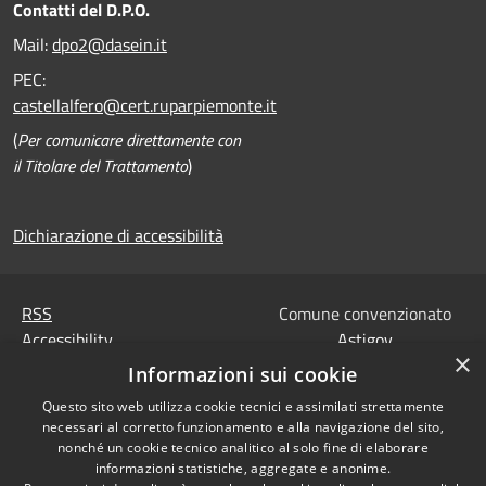
Contatti del D.P.O.
Mail:
dpo2@dasein.it
PEC:
castellalfero@cert.ruparpiemonte.it
(
Per comunicare direttamente con
il Titolare del Trattamento
)
Dichiarazione di accessibilità
RSS
Comune convenzionato
Accessibility
Astigov
×
Privacy
Informazioni sui cookie
Progetto
|
Convenzione
|
Cookie
Adesioni
Questo sito web utilizza cookie tecnici e assimilati strettamente
Sitemap
necessari al corretto funzionamento e alla navigazione del sito,
Codice Univoco IPA,
nonché un cookie tecnico analitico al solo fine di elaborare
•
Accesso redazione
Tesoreria e Coordinate
informazioni statistiche, aggregate e anonime.