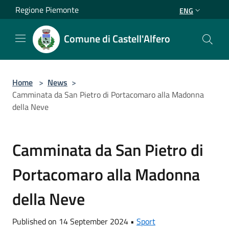
Salta al contenuto principale
Regione Piemonte
ENG
Comune di Castell'Alfero
Home
>
News
>
Camminata da San Pietro di Portacomaro alla Madonna
della Neve
Camminata da San Pietro di
Portacomaro alla Madonna
della Neve
Published on 14 September 2024 •
Sport