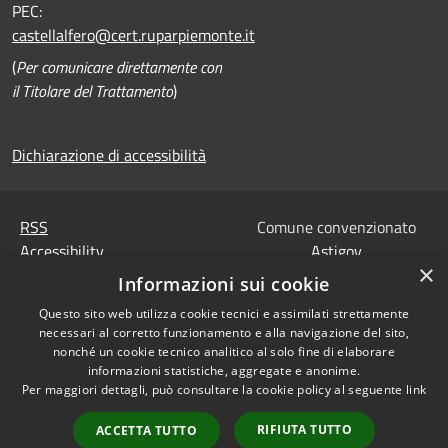
PEC:
castellalfero@cert.ruparpiemonte.it
(
Per comunicare direttamente con
il Titolare del Trattamento
)
Dichiarazione di accessibilità
RSS
Comune convenzionato
Accessibility
Astigov
×
Privacy
Informazioni sui cookie
Progetto
|
Convenzione
|
Cookie
Adesioni
Questo sito web utilizza cookie tecnici e assimilati strettamente
Sitemap
necessari al corretto funzionamento e alla navigazione del sito,
Codice Univoco IPA,
nonché un cookie tecnico analitico al solo fine di elaborare
•
Accesso redazione
Tesoreria e Coordinate
informazioni statistiche, aggregate e anonime.
Per maggiori dettagli, può consultare la cookie policy al seguente
link
bancarie
Dati di contatto DPO
RIFIUTA TUTTO
ACCETTA TUTTO