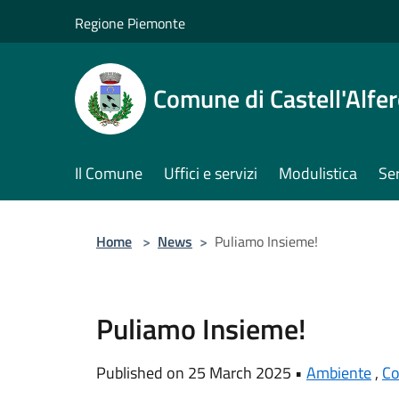
Salta al contenuto principale
Regione Piemonte
Comune di Castell'Alfe
Il Comune
Uffici e servizi
Modulistica
Ser
Home
>
News
>
Puliamo Insieme!
Puliamo Insieme!
Published on 25 March 2025 •
Ambiente
,
C