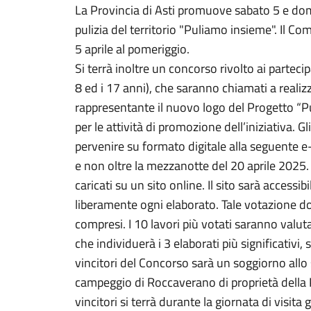
La Provincia di Asti promuove sabato 5 e dome
pulizia del territorio "Puliamo insieme". Il Com
5 aprile al pomeriggio.
Si terrà inoltre un concorso rivolto ai parteci
8 ed i 17 anni), che saranno chiamati a realiz
rappresentante il nuovo logo del Progetto “Pu
per le attività di promozione dell’iniziativa. 
pervenire su formato digitale alla seguente e
e non oltre la mezzanotte del 20 aprile 2025. T
caricati su un sito online. Il sito sarà accessib
liberamente ogni elaborato. Tale votazione do
compresi. I 10 lavori più votati saranno valut
che individuerà i 3 elaborati più significativi, s
vincitori del Concorso sarà un soggiorno all
campeggio di Roccaverano di proprietà della P
vincitori si terrà durante la giornata di visit