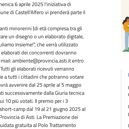
nica 6 aprile 2025 l'iniziativa di
une di Castell’Alfero vi prenderà parte il
panti minorenni (di età compresa tra gli
zare un disegno o un elaborato digitale,
liamo Insieme!”, che verrà utilizzato
Gli elaborati dei concorrenti dovranno
-mail: ambiente@provincia.asti.it entro
utti gli elaborati ricevuti verranno
ile a tutti i cittadini che potranno votare
vrà avvenire dal 25 aprile al 5 maggio
ati successivamente dalla Giuria tecnica
ui 10 più votati. Il premio per i 3
o short-camp dal 19 al 21 giugno 2025 al
rovincia di Asti. La Premiazione dei
a guidata gratuita al Polo Trattamento