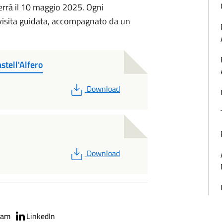
i terrà il 10 maggio 2025. Ogni
 visita guidata, accompagnato da un
stell'Alfero
PDF
Download
PDF
Download
ram
LinkedIn