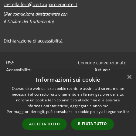
castellalfero@cert.ruparpiemonte.it
(
Per comunicare direttamente con
il Titolare del Trattamento
)
Dichiarazione di accessibilità
RSS
Comune convenzionato
Accessibility
Astigov
×
Privacy
Informazioni sui cookie
Progetto
|
Convenzione
|
Cookie
Adesioni
Questo sito web utilizza cookie tecnici e assimilati strettamente
Sitemap
necessari al corretto funzionamento e alla navigazione del sito,
Codice Univoco IPA,
nonché un cookie tecnico analitico al solo fine di elaborare
•
Accesso redazione
Tesoreria e Coordinate
informazioni statistiche, aggregate e anonime.
Per maggiori dettagli, può consultare la cookie policy al seguente
link
bancarie
Dati di contatto DPO
RIFIUTA TUTTO
ACCETTA TUTTO
Dichiarazione di