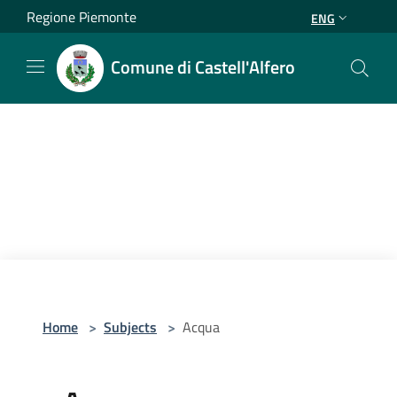
Salta al contenuto principale
Regione Piemonte
ENG
Comune di Castell'Alfero
Home
>
Subjects
>
Acqua