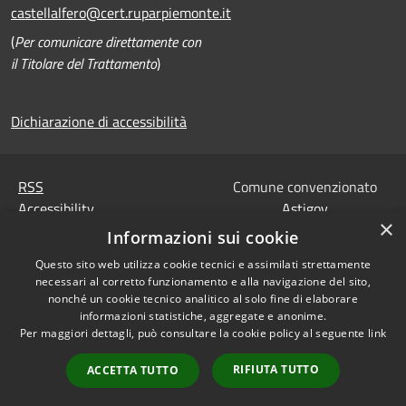
castellalfero@cert.ruparpiemonte.it
(
Per comunicare direttamente con
il Titolare del Trattamento
)
Dichiarazione di accessibilità
RSS
Comune convenzionato
Accessibility
Astigov
×
Privacy
Informazioni sui cookie
Progetto
|
Convenzione
|
Cookie
Adesioni
Questo sito web utilizza cookie tecnici e assimilati strettamente
Sitemap
necessari al corretto funzionamento e alla navigazione del sito,
Codice Univoco IPA,
nonché un cookie tecnico analitico al solo fine di elaborare
•
Accesso redazione
Tesoreria e Coordinate
informazioni statistiche, aggregate e anonime.
Per maggiori dettagli, può consultare la cookie policy al seguente
link
bancarie
Dati di contatto DPO
RIFIUTA TUTTO
ACCETTA TUTTO
Dichiarazione di