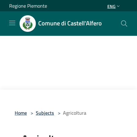
Salta al contenuto principale
Regione Piemonte
ENG
Comune di Castell'Alfero
Home
>
Subjects
>
Agricoltura