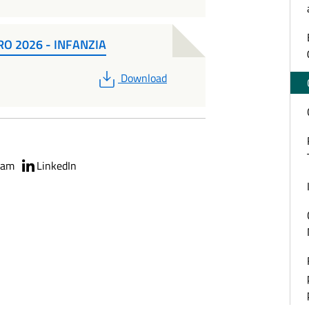
RO 2026 - INFANZIA
PDF
Download
ram
LinkedIn