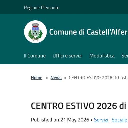
Salta al contenuto principale
Regione Piemonte
Comune di Castell'Alfe
Il Comune
Uffici e servizi
Modulistica
Ser
Home
>
News
>
CENTRO ESTIVO 2026 di Castel
CENTRO ESTIVO 2026 di C
Published on 21 May 2026 •
Servizi
,
Sociale