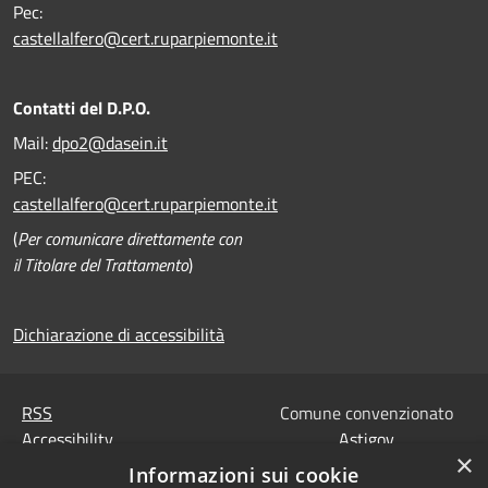
Pec:
castellalfero@cert.ruparpiemonte.it
Contatti del D.P.O.
Mail:
dpo2@dasein.it
PEC:
castellalfero@cert.ruparpiemonte.it
(
Per comunicare direttamente con
il Titolare del Trattamento
)
Dichiarazione di accessibilità
RSS
Comune convenzionato
Accessibility
Astigov
×
Privacy
Informazioni sui cookie
Progetto
|
Convenzione
|