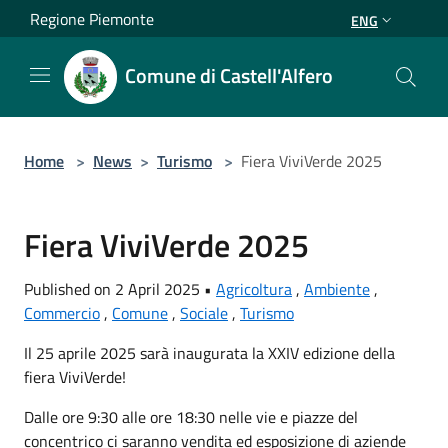
Salta al contenuto principale
Regione Piemonte
ENG
Comune di Castell'Alfero
Home
>
News
>
Turismo
>
Fiera ViviVerde 2025
Fiera ViviVerde 2025
Published on 2 April 2025 •
Agricoltura
,
Ambiente
,
Commercio
,
Comune
,
Sociale
,
Turismo
Il 25 aprile 2025 sarà inaugurata la XXIV edizione della
fiera ViviVerde!
Dalle ore 9:30 alle ore 18:30 nelle vie e piazze del
concentrico ci saranno vendita ed esposizione di aziende