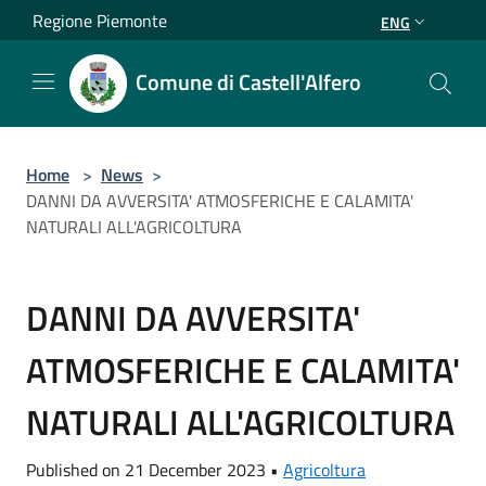
Salta al contenuto principale
Regione Piemonte
ENG
Comune di Castell'Alfero
Home
>
News
>
DANNI DA AVVERSITA' ATMOSFERICHE E CALAMITA'
NATURALI ALL'AGRICOLTURA
DANNI DA AVVERSITA'
ATMOSFERICHE E CALAMITA'
NATURALI ALL'AGRICOLTURA
Published on 21 December 2023 •
Agricoltura