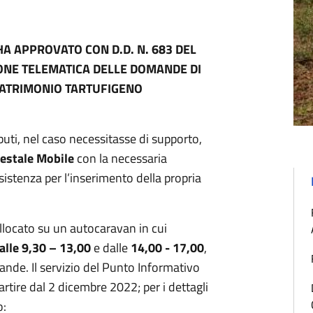
A APPROVATO CON D.D. N. 683 DEL
IONE TELEMATICA DELLE DOMANDE DI
PATRIMONIO TARTUFIGENO
.
buti, nel caso necessitasse di supporto,
estale Mobile
con la necessaria
stenza per l’inserimento della propria
llocato su un autocaravan in cui
alle 9,30 – 13,00
e dalle
14,00 - 17,00
,
ande. Il servizio del Punto Informativo
rtire dal 2 dicembre 2022; per i dettagli
o: