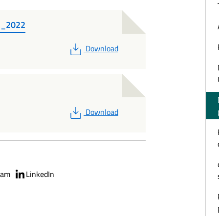
I_2022
PDF
Download
PDF
Download
ram
LinkedIn