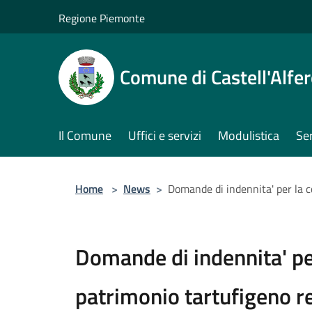
Salta al contenuto principale
Regione Piemonte
Comune di Castell'Alfe
Il Comune
Uffici e servizi
Modulistica
Ser
Home
>
News
>
Domande di indennita' per la c
Domande di indennita' pe
patrimonio tartufigeno r