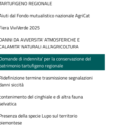
TARTUFIGENO REGIONALE
Aiuti dal Fondo mutualistico nazionale AgriCat
Fiera ViviVerde 2025
DANNI DA AVVERSITA' ATMOSFERICHE E
CALAMITA' NATURALI ALL'AGRICOLTURA
Domande di indennita' per la conservazione del
patrimonio tartufigeno regionale
Ridefinizione termine trasmissione segnalazioni
danni siccità
contenimento del cinghiale e di altra fauna
selvatica
Presenza della specie Lupo sul territorio
piemontese