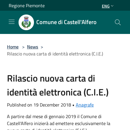
Salta al contenuto principale
Regione Piemonte
ENG
Comune di Castell'Alfero
Home
>
News
>
Rilascio nuova carta di identità elettronica (C.I.E.)
Rilascio nuova carta di
identità elettronica (C.I.E.)
Published on 19 December 2018 •
Anagrafe
A partire dal mese di gennaio 2019 il Comune di
Castell'Alfero inizierà ad emettere esclusivamente la